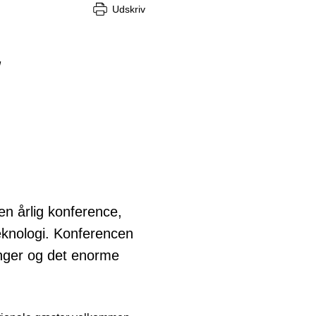
Udskriv
r
n årlig konference,
eknologi. Konferencen
inger og det enorme