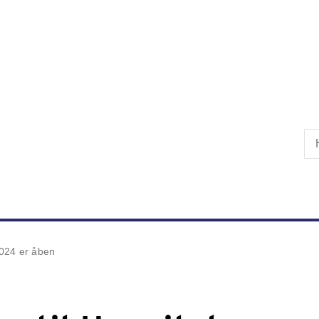
Skip til primært indhold
2024 er åben