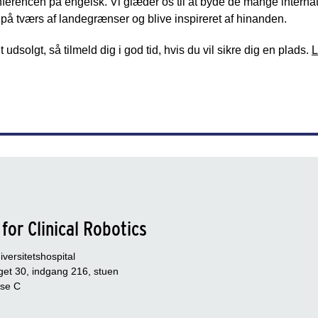
onferencen på engelsk. Vi glæder os til at byde de mange inter
 på tværs af landegrænser og blive inspireret af hinanden.
 udsolgt, så tilmeld dig i god tid, hvis du vil sikre dig en plads.
L
for Clinical Robotics
versitetshospital
et 30, indgang 216, stuen
se C