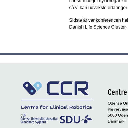
I år som noget nyt foregår k
så vi kan udveksle erfaringer
Sidste år var konferencen helt
Danish Life Science Cluster
.
Centre 
Odense Uni
Kløvervæng
5000 Oden
Danmark